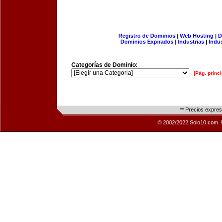
Registro de Dominios
|
Web Hosting
|
D
Dominios Expirados
|
Industrias
|
Indu
Categorías de Dominio:
[Pág. princi
** Precios expre
© 2002/2022 Solo10.com