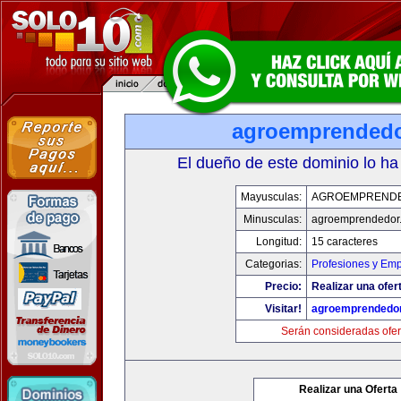
agroemprended
El dueño de este dominio lo ha
Mayusculas:
AGROEMPREND
Minusculas:
agroemprendedor
Longitud:
15 caracteres
Categorias:
Profesiones y Em
Precio:
Realizar una ofer
Visitar!
agroemprendedo
Serán consideradas ofer
Realizar una Oferta