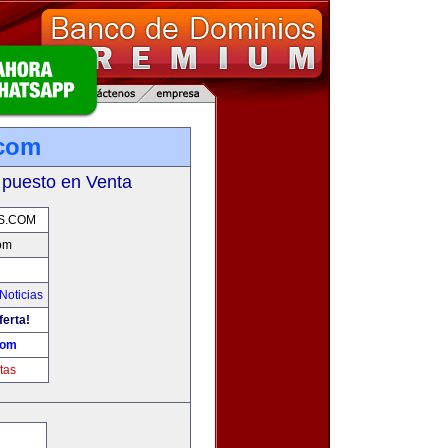
.com
 puesto en Venta
S.COM
com
Noticias
ferta!
com
tas