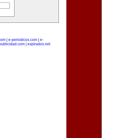
.com
|
e-periodicos.com
|
e-
publicidad.com
|
expirados.net