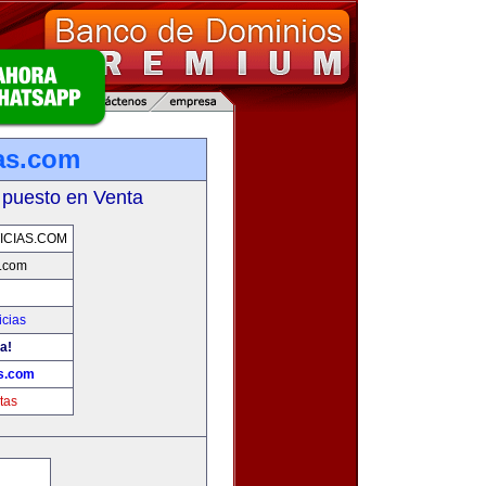
as.com
 puesto en Venta
CIAS.COM
s.com
icias
a!
as.com
tas