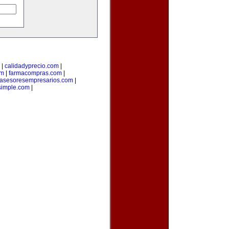
|
calidadyprecio.com
|
om
|
farmacompras.com
|
asesoresempresarios.com
|
osimple.com
|