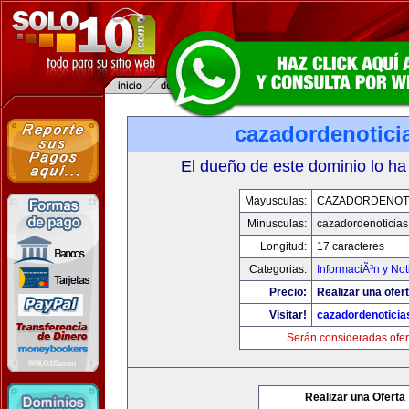
cazadordenotici
El dueño de este dominio lo ha
Mayusculas:
CAZADORDENOTI
Minusculas:
cazadordenoticia
Longitud:
17 caracteres
Categorias:
InformaciÃ³n y Not
Precio:
Realizar una ofert
Visitar!
cazadordenotici
Serán consideradas ofer
Realizar una Oferta