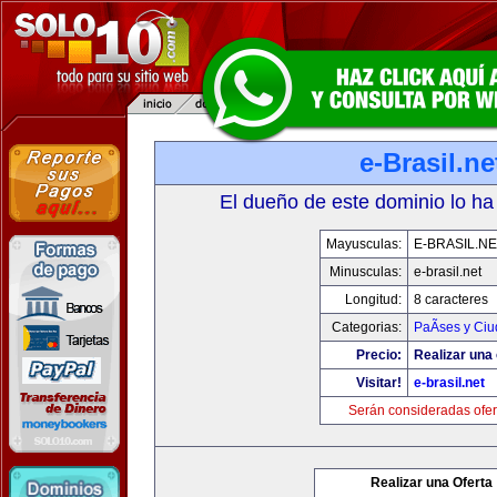
e-Brasil.ne
El dueño de este dominio lo ha
Mayusculas:
E-BRASIL.NE
Minusculas:
e-brasil.net
Longitud:
8 caracteres
Categorias:
PaÃ­ses y Ci
Precio:
Realizar una 
Visitar!
e-brasil.net
Serán consideradas ofer
Realizar una Oferta