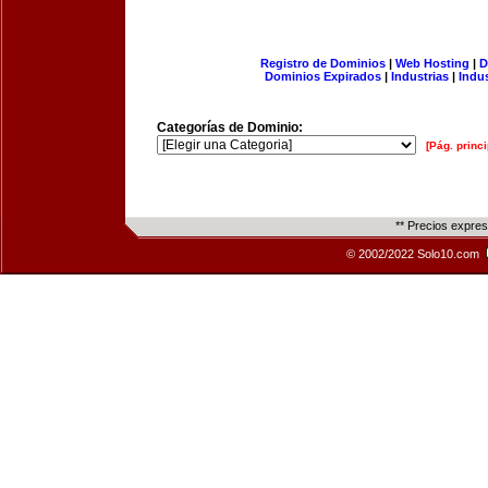
Registro de Dominios
|
Web Hosting
|
D
Dominios Expirados
|
Industrias
|
Indu
Categorías de Dominio:
[Pág. princi
** Precios expre
© 2002/2022 Solo10.com