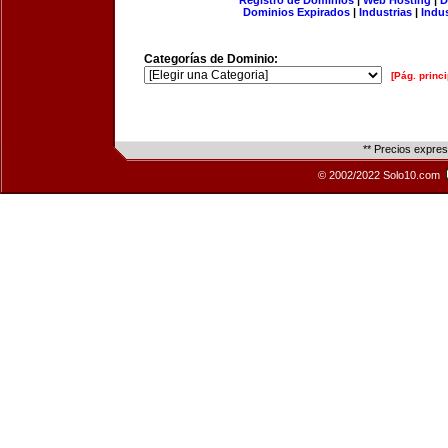
Registro de Dominios
|
Web Hosting
|
D
Dominios Expirados
|
Industrias
|
Indu
Categorías de Dominio:
[Pág. princi
** Precios expre
© 2002/2022 Solo10.com