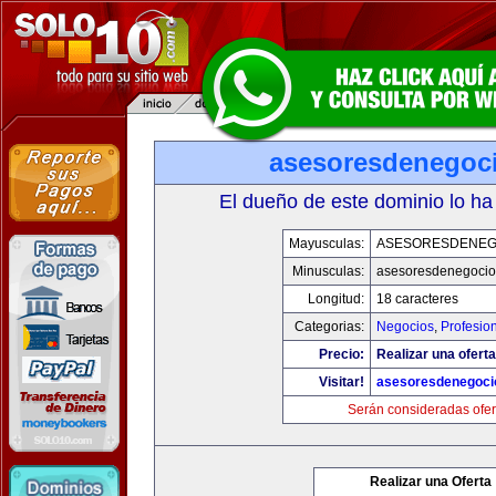
asesoresdenegoc
El dueño de este dominio lo ha
Mayusculas:
ASESORESDENEG
Minusculas:
asesoresdenegocio
Longitud:
18 caracteres
Categorias:
Negocios
,
Profesio
Precio:
Realizar una oferta
Visitar!
asesoresdenegoci
Serán consideradas ofer
Realizar una Oferta