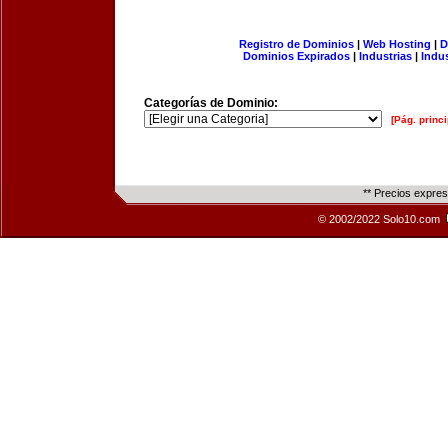
Registro de Dominios
|
Web Hosting
|
D
Dominios Expirados
|
Industrias
|
Indu
Categorías de Dominio:
[Pág. princi
** Precios expre
© 2002/2022 Solo10.com